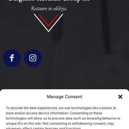
info@bergamorestauri.it
Manage Consent
+ 329 227 2430 +39 3317103931
To provide the best experiences, we use technologies like cookies to
store and/or access device information. Consenting to these
via Donatori di Sangue 5
technologies will allow us to process data such as browsing behavior or
25080 Mazzano, BS
unique IDs on this site. Not consenting or withdrawing consent, may
adversely affect certain features and functions.