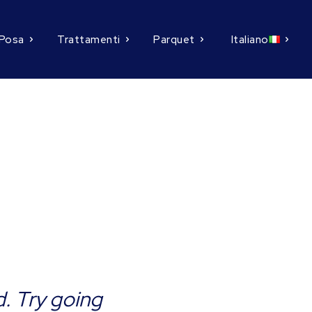
Posa
Trattamenti
Parquet
Italiano
d. Try going