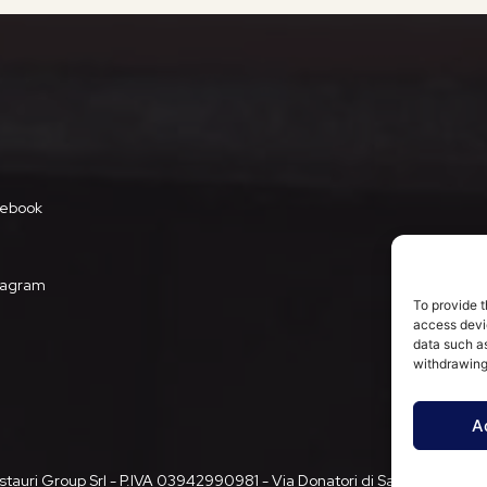
ebook
tagram
To provide t
access devic
data such as
withdrawing
A
auri Group Srl - P.IVA 03942990981 - Via Donatori di Sangue, 5, 2