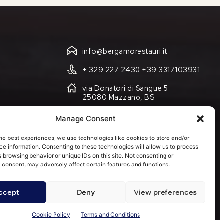
info@bergamorestauri.it
+ 329 227 2430 +39 3317103931
via Donatori di Sangue 5
25080 Mazzano, BS
Manage Consent
Cookie Policy (EU)
he best experiences, we use technologies like cookies to store and/or
Terms and Conditions
e information. Consenting to these technologies will allow us to process
 browsing behavior or unique IDs on this site. Not consenting or
 consent, may adversely affect certain features and functions.
ccept
Deny
View preferences
Cookie Policy
Terms and Conditions
5080 Mazzano BS