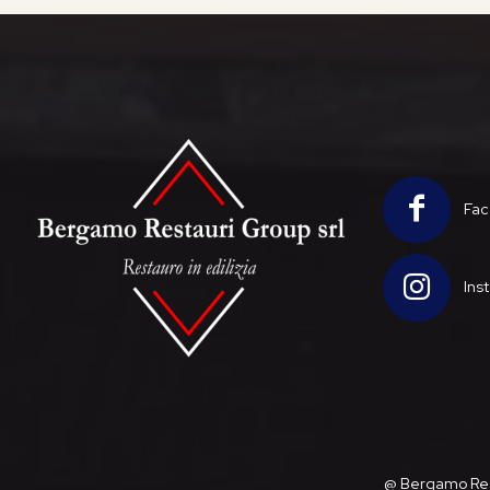
Fac
Ins
@ Bergamo Rest