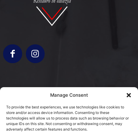
info@bergamorestauri.it
Manage Consent
+ 329 227 2430 +39 3317103931
To provide the best experiences, we use technologies like cookies to
store and/or access device information. Consenting to these
via Donatori di Sangue 5
technologies will allow us to process data such as browsing behavior or
25080 Mazzano, BS
unique IDs on this site. Not consenting or withdrawing consent, may
adversely affect certain features and functions.
Cookie Policy (EU)