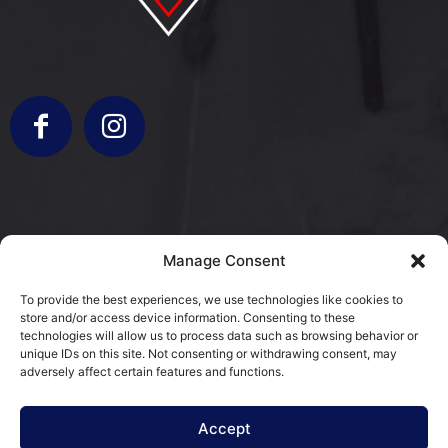
info@bergamorestauri.it
Manage Consent
+ 329 227 2430 +39 3317103931
To provide the best experiences, we use technologies like cookies to
store and/or access device information. Consenting to these
via Donatori di Sangue 5
technologies will allow us to process data such as browsing behavior or
25080 Mazzano, BS
unique IDs on this site. Not consenting or withdrawing consent, may
adversely affect certain features and functions.
Cookie Policy (EU)
Accept
Terms and Conditions