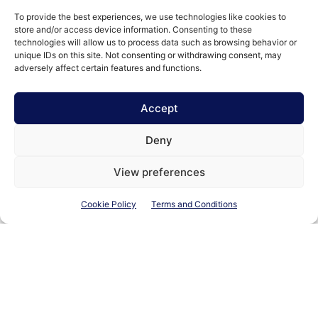
perdite del mosaico grazie al rivestimento in Aqua
Lamine color "rosa Budoni". Una soluzione definitiva e di
To provide the best experiences, we use technologies like cookies to
store and/or access device information. Consenting to these
design.
technologies will allow us to process data such as browsing behavior or
unique IDs on this site. Not consenting or withdrawing consent, may
adversely affect certain features and functions.
Accept
Deny
View preferences
Cookie Policy
Terms and Conditions