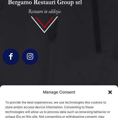
info@bergamorestauri.it
Manage Consent
+ 329 227 2430 +39 3317103931
To provide the best experiences, we use technologies like cookies to
store and/or access device information. Consenting to these
via Donatori di Sangue 5
technologies will allow us to process data such as browsing behavior or
25080 Mazzano, BS
unique IDs on this site. Not consenting or withdrawing consent, may