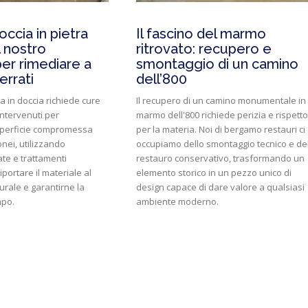
ccia in pietra
Il fascino del marmo
l nostro
ritrovato: recupero e
per rimediare a
smontaggio di un camino
errati
dell’800
a in doccia richiede cure
Il recupero di un camino monumentale in
intervenuti per
marmo dell'800 richiede perizia e rispetto
superficie compromessa
per la materia. Noi di bergamo restauri ci
nei, utilizzando
occupiamo dello smontaggio tecnico e de
te e trattamenti
restauro conservativo, trasformando un
iportare il materiale al
elemento storico in un pezzo unico di
rale e garantirne la
design capace di dare valore a qualsiasi
mpo.
ambiente moderno.