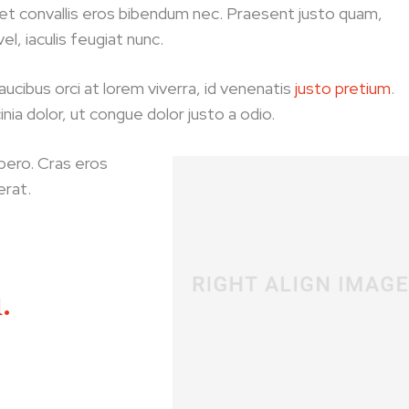
et convallis eros bibendum nec. Praesent justo quam,
el, iaculis feugiat nunc.
ucibus orci at lorem viverra, id venenatis
justo pretium
.
nia dolor, ut congue dolor justo a odio.
ibero. Cras eros
erat.
.