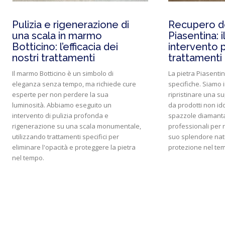
Pulizia e rigenerazione di
Recupero do
una scala in marmo
Piasentina: i
Botticino: l’efficacia dei
intervento 
nostri trattamenti
trattamenti 
Il marmo Botticino è un simbolo di
La pietra Piasentin
eleganza senza tempo, ma richiede cure
specifiche. Siamo 
esperte per non perdere la sua
ripristinare una 
luminosità. Abbiamo eseguito un
da prodotti non ido
intervento di pulizia profonda e
spazzole diamanta
rigenerazione su una scala monumentale,
professionali per r
utilizzando trattamenti specifici per
suo splendore natu
eliminare l'opacità e proteggere la pietra
protezione nel te
nel tempo.