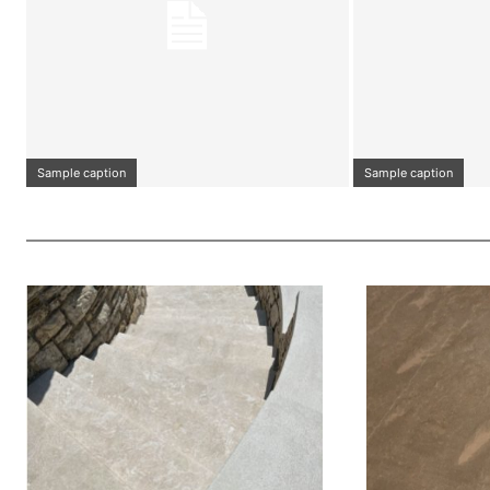
Sample caption
Sample caption