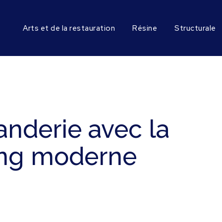
Arts et de la restauration
Résine
Structurale
anderie avec la
king moderne