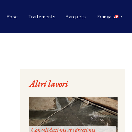
Pose
Traitements
Parquets
Français
Altri lavori
Consolidations et réfections